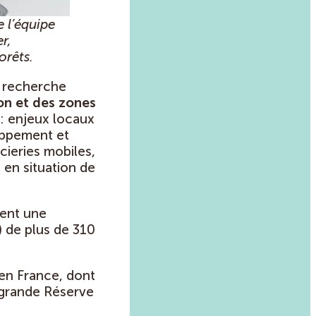
e l’équipe
r,
orêts.
de recherche
n et des zones
: enjeux locaux
oppement et
scieries mobiles,
 en situation de
ment une
 de plus de 310
 en France, dont
e grande Réserve