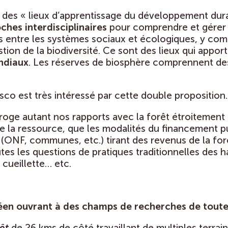
 des « lieux d’apprentissage du développement dur
ches interdisciplinaires
pour comprendre et gérer 
s entre les systèmes sociaux et écologiques, y comp
stion de la biodiversité. Ce sont des lieux qui appor
ondiaux
. Les réserves de biosphère comprennent d
co est très intéressé par cette double proposition.
erroge autant nos rapports avec la forêt étroitemen
de la ressource, que les modalités du financement p
s (ONF, communes, etc.) tirant des revenus de la forê
es les questions de pratiques traditionnelles des h
 cueillette… etc.
en ouvrant à des champs de recherches de toutes
êt
de 26 kms de côté travaillant de multiples terra