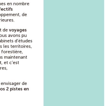
ènes en nombre
fectifs
loppement, de
ieures.
nt de
voyages
 Nous avons pu
binets d’études
les territoires,
 forestière,
s maintenant
, et c’est
res,
 envisager de
nos 2 pistes en