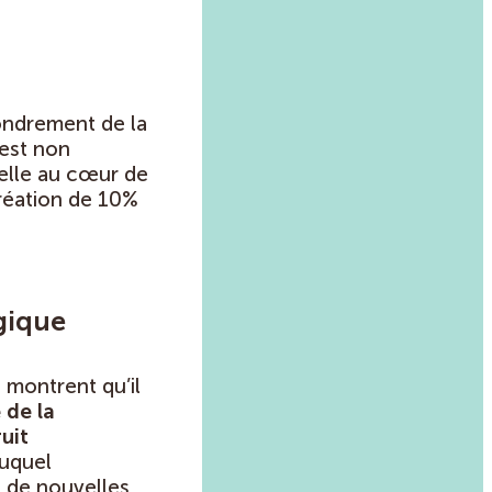
ondrement de la
 est non
telle au cœur de
création de 10%
gique
s montrent qu’il
 de la
uit
duquel
t de nouvelles