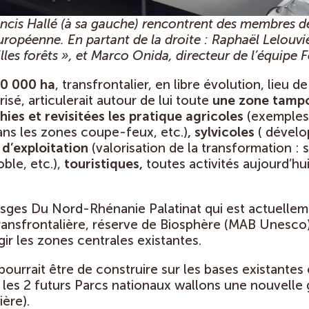
ancis Hallé (à sa gauche) rencontrent des membres d
ropéenne. En partant de la droite : Raphaël Lelouvie
lles forêts », et Marco Onida, directeur de l’équipe F
0 000 ha
, transfrontalier, en libre évolution, lieu 
isé, articulerait autour de lui toute
une zone tampo
hies et revisitées les pratique agricoles
(exemples
ans les zones coupe-feux, etc.)
, sylvicoles
( dével
, d’exploitation
(valorisation de la transformation : 
oble, etc.),
touristiques,
toutes activités aujourd’hui
Vosges Du Nord-Rhénanie Palatinat qui est actuelle
ransfrontalière, réserve de Biosphère (MAB Unesco)
ir les zones centrales existantes.
pourrait être de construire sur les bases existantes
r les 2 futurs Parcs nationaux wallons une nouvell
ère).