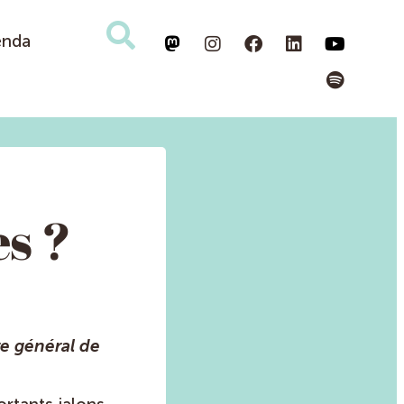
enda
es ?
re général de