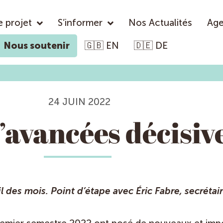
e projet
S’informer
Nos Actualités
Ag
Nous soutenir
🇬🇧 EN
🇩🇪 DE
24 JUIN 2022
’avancées décisiv
l des mois. Point d’étape avec Éric Fabre, secrétai