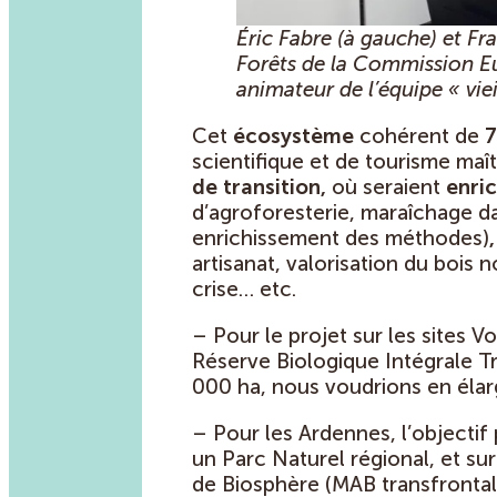
Éric Fabre (à gauche) et Fr
Forêts de la Commission Eu
animateur de l’équipe « viei
Cet
écosystème
cohérent de
7
scientifique et de tourisme maîtr
de transition,
où seraient
enric
d’agroforesterie, maraîchage d
enrichissement des méthodes)
artisanat, valorisation du bois n
crise… etc.
– Pour le projet sur les sites 
Réserve Biologique Intégrale T
000 ha, nous voudrions en élarg
– Pour les Ardennes, l’objectif 
un Parc Naturel régional, et su
de Biosphère (MAB transfrontali