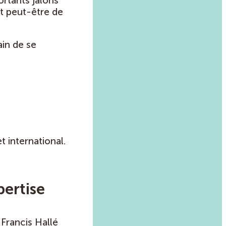
rtants jalons
it peut-être de
ain de se
t international.
pertise
Francis Hallé