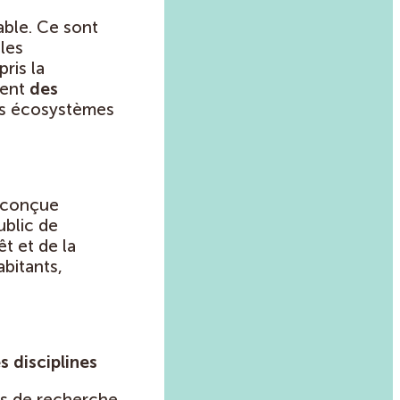
able. Ce sont
les
ris la
tent
des
es écosystèmes
t conçue
ublic de
t et de la
abitants,
 disciplines
ins de recherche