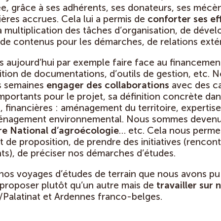
otée, grâce à ses adhérents, ses donateurs, ses méc
ières accrues. Cela lui a permis de
conforter ses ef
a multiplication des tâches d’organisation, de déve
e contenus pour les démarches, de relations extér
s aujourd’hui par exemple faire face au financeme
isition de documentations, d’outils de gestion, etc.
s semaines
engager des collaborations
avec des ca
ortants pour le projet, sa définition concrète dans 
, financières : aménagement du territoire, expertise
aménagement environnemental. Nous sommes devenu
e National d’agroécologie
… etc. Cela nous permet
et de proposition, de prendre des initiatives (rencont
s), de préciser nos démarches d’études.
e nos voyages d’études de terrain que nous avons pu
à proposer plutôt qu’un autre mais de
travailler sur 
Palatinat et Ardennes franco-belges.