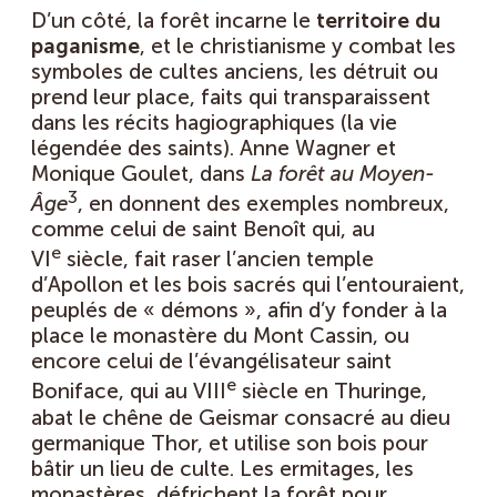
D’un côté, la forêt incarne le
territoire du
paganisme
, et le christianisme y combat les
symboles de cultes anciens, les détruit ou
prend leur place, faits qui transparaissent
dans les récits hagiographiques (la vie
légendée des saints). Anne Wagner et
Monique Goulet, dans
La forêt au Moyen-
3
Âge
, en donnent des exemples nombreux,
comme celui de saint Benoît qui, au
e
VI
siècle, fait raser l’ancien temple
d’Apollon et les bois sacrés qui l’entouraient,
peuplés de « démons », afin d’y fonder à la
place le monastère du Mont Cassin, ou
encore celui de l’évangélisateur saint
e
Boniface, qui au VIII
siècle en Thuringe,
abat le chêne de Geismar consacré au dieu
germanique Thor, et utilise son bois pour
bâtir un lieu de culte. Les ermitages, les
monastères, défrichent la forêt pour