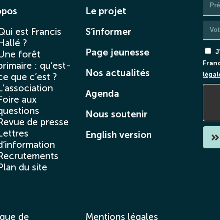
opos
Le projet
Qui est Francis
S’informer
Hallé ?
Page jeunesse
J
Une forêt
Franc
primaire : qu’est-
Nos actualités
légal
ce que c’est ?
L’association
Agenda
Foire aux
questions
Nous soutenir
Revue de presse
Lettres
English version
d’information
Recrutements
Plan du site
ique de
Mentions légales