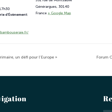
552 rue de Montsauve
Générargues
,
30140
 17h30
France
+ Google Map
rie d’Évènement:
/bambouseraie.fr/
imaire, un défi pour l’Europe »
Forum C
vigation
Re