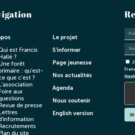
vigation
Re
opos
Le projet
Qui est Francis
S’informer
Hallé ?
Page jeunesse
J
Une forêt
Franc
primaire : qu’est-
Nos actualités
légal
ce que c’est ?
L’association
Agenda
Foire aux
questions
Nous soutenir
Revue de presse
Lettres
English version
d’information
Recrutements
Plan du site