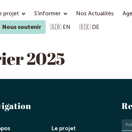
e projet
S’informer
Nos Actualités
Ag
Nous soutenir
🇬🇧 EN
🇩🇪 DE
rier 2025
vigation
Re
opos
Le projet