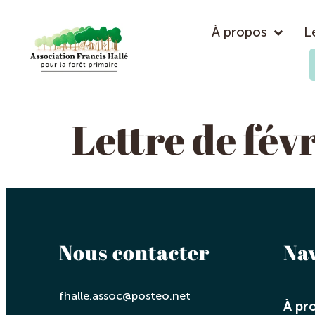
À propos
L
Lettre de fév
Nous contacter
Na
fhalle.assoc@posteo.net
À pr