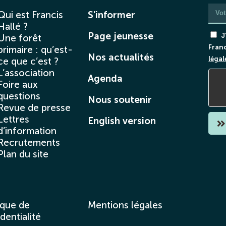
Qui est Francis
S’informer
Hallé ?
Page jeunesse
J
Une forêt
Franc
primaire : qu’est-
Nos actualités
légal
ce que c’est ?
L’association
Agenda
Foire aux
questions
Nous soutenir
Revue de presse
Lettres
English version
d’information
Recrutements
Plan du site
ique de
Mentions légales
dentialité