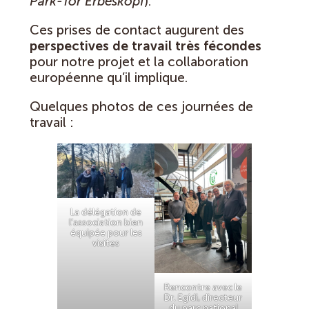
Park-Tor Erbeskopf
).
Ces prises de contact augurent des
perspectives de travail très fécondes
pour notre projet et la collaboration
européenne qu’il implique.
Quelques photos de ces journées de
travail :
La délégation de
l’association bien
équipée pour les
visites
Rencontre avec le
Dr. Egidi, directeur
du parc national