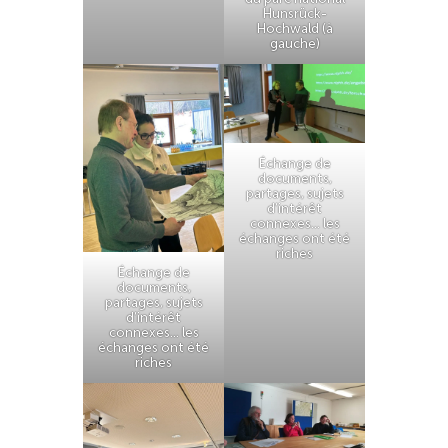
Hunsrück-
Hochwald (à
gauche)
Échange de
documents,
partages, sujets
d’intérêt
connexes… les
échanges ont été
riches
Échange de
documents,
partages, sujets
d’intérêt
connexes… les
échanges ont été
riches