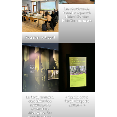
Les réunions de
travail ont permis
d’identifier des
intérêts communs
Réunion de travail
La forêt primaire,
« Quelle est la
déjà identifiée
forêt vierge de
comme piste
demain ? »
d’avenir en
Allemagne. On
peut lire sur ce