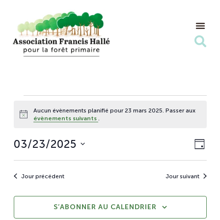
Nos Ac
Nous s
Aucun évènements planifié pour 23 mars 2025. Passer aux
Notice
évènements suivants
.
Nav
03/23/2025
Nav
JOU
Sélectionnez
de
pa
une
Jour précédent
Jour suivant
vue
date.
con
Évè
S’ABONNER AU CALENDRIER