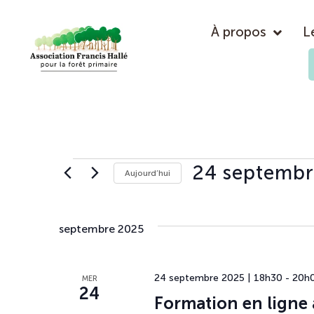
À propos
L
24 septemb
Aujourd’hui
Sélectionnez
une
date.
septembre 2025
24 septembre 2025 | 18h30
-
20h
MER
24
Formation en ligne 