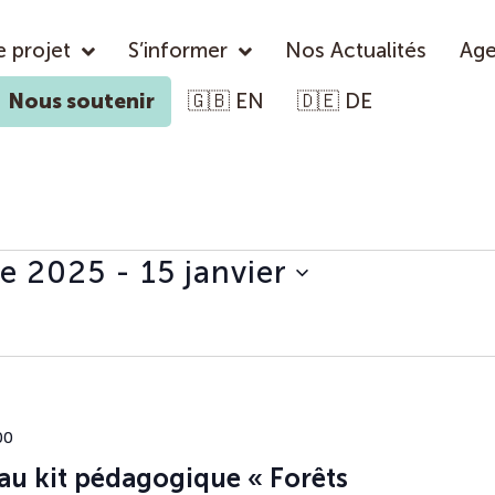
e projet
S’informer
Nos Actualités
Ag
Nous soutenir
🇬🇧 EN
🇩🇪 DE
re 2025
 - 
15 janvier
00
au kit pédagogique « Forêts