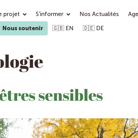
e projet
S’informer
Nos Actualités
Ag
Nous soutenir
🇬🇧 EN
🇩🇪 DE
ologie
 êtres sensibles